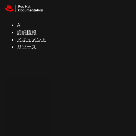
Skip to navigation
Skip to content
サ
ポ
ー
AI
ト
詳細情報
ドキュメント
リソース
コ
ン
ソ
ー
ル
開
発
者
ト
ラ