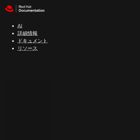
Skip to navigation
Skip to content
サ
ポ
ー
AI
ト
詳細情報
ドキュメント
リソース
コ
ン
ソ
ー
ル
開
発
者
ト
ラ