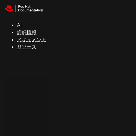
Skip to navigation
Skip to content
サ
ポ
ー
AI
ト
詳細情報
ドキュメント
リソース
コ
ン
ソ
ー
ル
開
発
者
ト
ラ