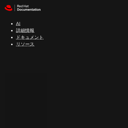
Skip to navigation
Skip to content
サ
ポ
ー
AI
ト
詳細情報
ドキュメント
リソース
コ
ン
ソ
ー
ル
開
発
者
ト
ラ