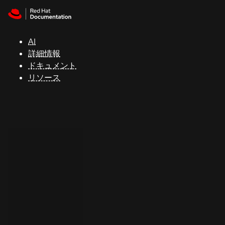
Skip to navigation
Skip to content
サ
ポ
ー
AI
ト
詳細情報
ドキュメント
リソース
コ
ン
ソ
ー
ル
開
発
者
ト
ラ