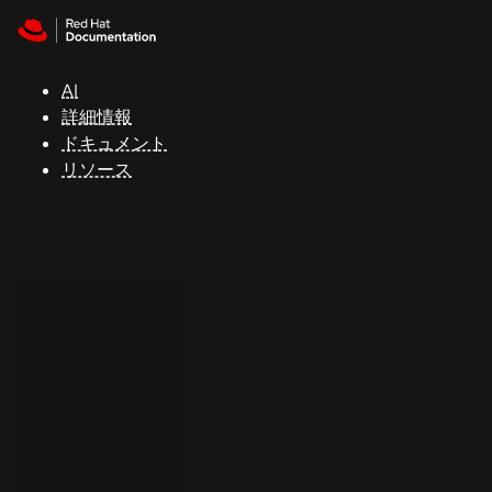
Skip to navigation
Skip to content
サ
ポ
ー
AI
ト
詳細情報
ドキュメント
リソース
コ
ン
ソ
ー
ル
開
発
者
ト
ラ