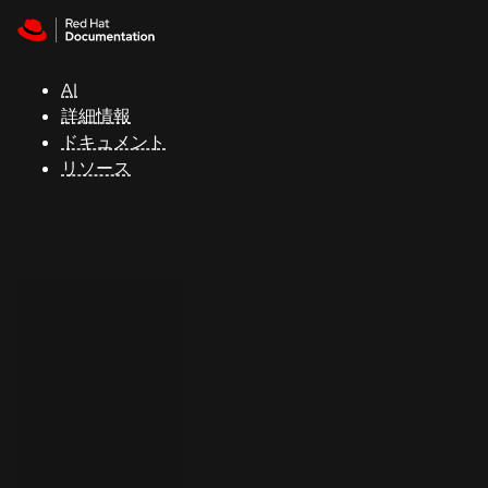
Skip to navigation
Skip to content
サ
ポ
ー
AI
ト
詳細情報
ドキュメント
リソース
コ
ン
ソ
ー
ル
開
発
者
ト
ラ