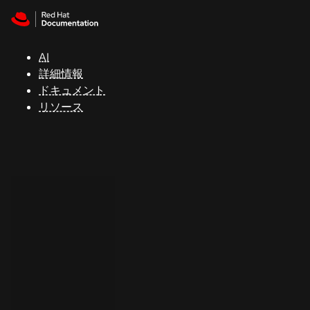
Skip to navigation
Skip to content
サ
ポ
ー
AI
ト
詳細情報
ドキュメント
リソース
コ
ン
ソ
ー
ル
開
発
者
ト
ラ