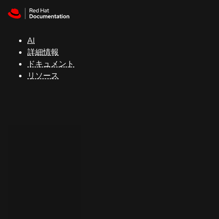
Skip to navigation
Skip to content
サ
ポ
ー
AI
ト
詳細情報
ドキュメント
リソース
コ
ン
ソ
ー
ル
開
発
者
ト
ラ