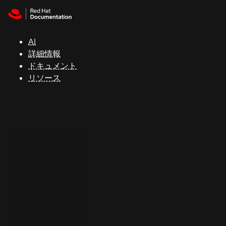
Skip to navigation
Skip to content
サ
ポ
ー
AI
ト
詳細情報
ドキュメント
リソース
コ
ン
ソ
ー
ル
開
発
者
ト
ラ