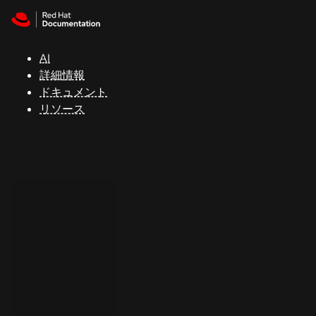
Skip to navigation
Skip to content
サ
ポ
ー
AI
ト
詳細情報
ドキュメント
リソース
コ
ン
ソ
ー
ル
開
発
者
ト
ラ