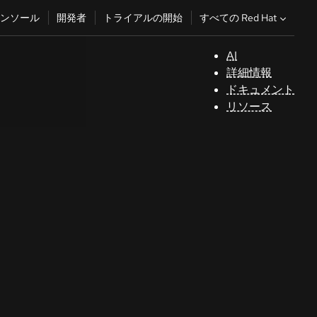
すべての Red Hat
ンソール
開発者
トライアルの開始
AI
サ
詳細情報
ポ
ドキュメント
ー
リソース
ト
コ
ン
ソ
ー
ル
開
発
者