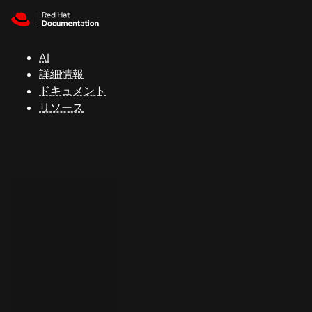
Skip to navigation
Skip to content
サ
ポ
ー
AI
ト
詳細情報
ドキュメント
リソース
コ
ン
ソ
ー
ル
開
発
者
ト
ラ