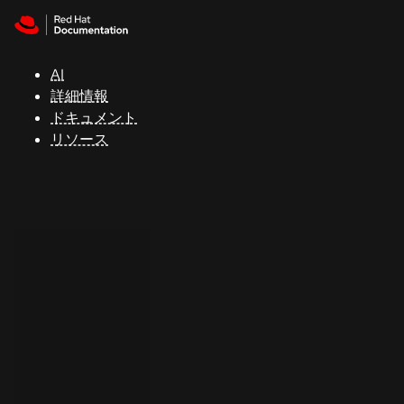
Skip to navigation
Skip to content
サ
ポ
ー
AI
ト
詳細情報
ドキュメント
リソース
コ
ン
ソ
ー
ル
開
発
者
ト
ラ