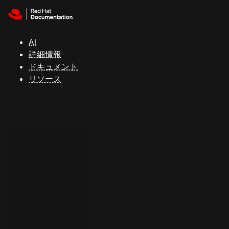
Skip to navigation
Skip to content
サ
ポ
ー
AI
ト
詳細情報
ドキュメント
リソース
コ
ン
ソ
ー
ル
開
発
者
ト
ラ