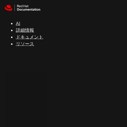
Skip to navigation
Skip to content
サ
ポ
ー
AI
ト
詳細情報
ドキュメント
リソース
コ
ン
ソ
ー
ル
開
発
者
ト
ラ