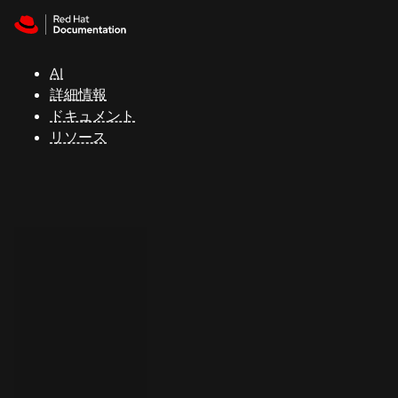
Skip to navigation
Skip to content
サ
ポ
ー
AI
ト
詳細情報
ドキュメント
リソース
コ
ン
ソ
ー
ル
開
発
者
ト
ラ