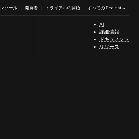
すべての Red Hat
ンソール
開発者
トライアルの開始
AI
サ
詳細情報
ポ
ドキュメント
ー
リソース
ト
コ
ン
ソ
ー
ル
開
発
者