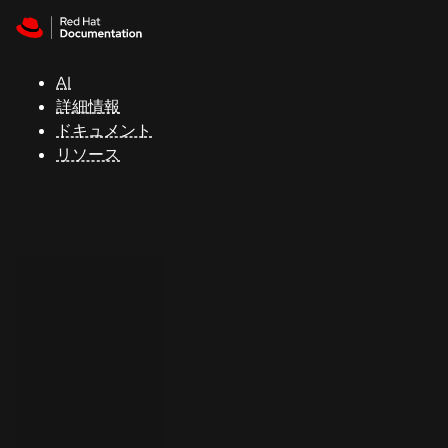
Skip to navigation
Skip to content
サ
ポ
ー
AI
ト
詳細情報
ドキュメント
リソース
コ
ン
ソ
ー
ル
開
発
者
ト
ラ