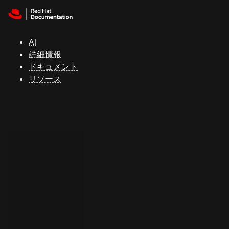
Skip to navigation
Skip to content
サ
ポ
ー
AI
ト
詳細情報
ドキュメント
リソース
コ
ン
ソ
ー
ル
開
発
者
ト
ラ