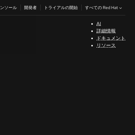
すべての Red Hat
ンソール
開発者
トライアルの開始
AI
サ
詳細情報
ポ
ドキュメント
ー
リソース
ト
コ
ン
ソ
ー
ル
開
発
者