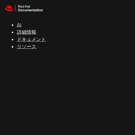
Skip to navigation
Skip to content
サ
ポ
ー
AI
ト
詳細情報
ドキュメント
リソース
コ
ン
ソ
ー
ル
開
発
者
ト
ラ