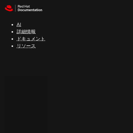
Skip to navigation
Skip to content
サ
ポ
ー
AI
ト
詳細情報
ドキュメント
リソース
コ
ン
ソ
ー
ル
開
発
者
ト
ラ