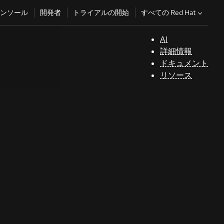
すべての Red Hat
ンソール
開発者
トライアルの開始
AI
サ
詳細情報
ポ
ドキュメント
ー
リソース
ト
コ
ン
ソ
ー
ル
開
発
者