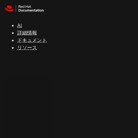
Skip to navigation
Skip to content
サ
ポ
ー
AI
ト
詳細情報
ドキュメント
リソース
コ
ン
ソ
ー
ル
開
発
者
ト
ラ