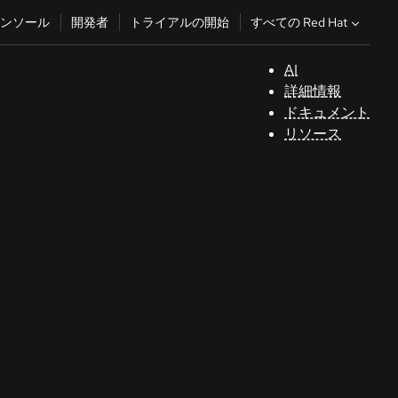
すべての Red Hat
ンソール
開発者
トライアルの開始
AI
サ
詳細情報
ポ
ドキュメント
ー
リソース
ト
コ
ン
ソ
ー
ル
開
発
者