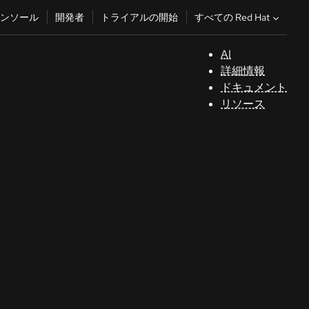
すべての Red Hat
ンソール
開発者
トライアルの開始
AI
サ
詳細情報
ポ
ドキュメント
ー
リソース
ト
コ
ン
ソ
ー
ル
開
発
者