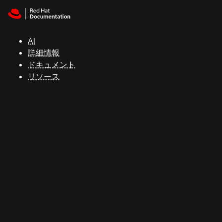
Skip to navigation
Skip to content
サ
ポ
ー
AI
ト
詳細情報
ドキュメント
リソース
コ
ン
ソ
ー
ル
開
発
者
ト
ラ