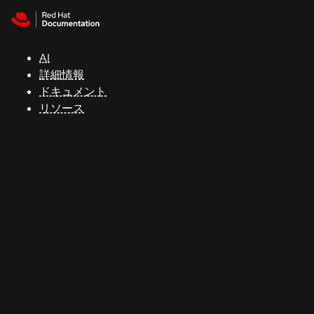
Skip to navigation
Skip to content
サ
ポ
ー
AI
ト
詳細情報
ドキュメント
リソース
コ
ン
ソ
ー
ル
開
発
者
ト
ラ