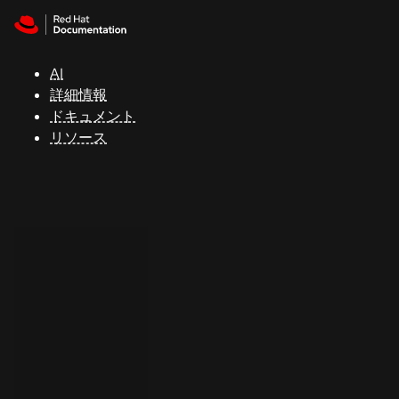
Skip to navigation
Skip to content
サ
ポ
ー
AI
ト
詳細情報
ドキュメント
リソース
コ
ン
ソ
ー
ル
開
発
者
ト
ラ