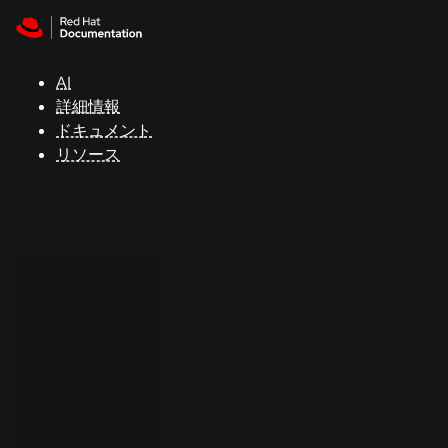
Skip to navigation
Skip to content
サ
ポ
ー
AI
ト
詳細情報
ドキュメント
リソース
コ
ン
ソ
ー
ル
開
発
者
ト
ラ