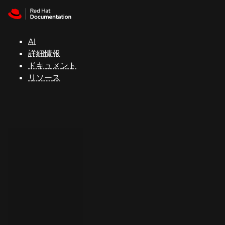
Skip to navigation
Skip to content
サ
ポ
ー
AI
ト
詳細情報
ドキュメント
リソース
コ
ン
ソ
ー
ル
開
発
者
ト
ラ