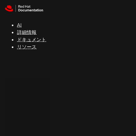
Skip to navigation
Skip to content
サ
ポ
ー
AI
ト
詳細情報
ドキュメント
リソース
コ
ン
ソ
ー
ル
開
発
者
ト
ラ