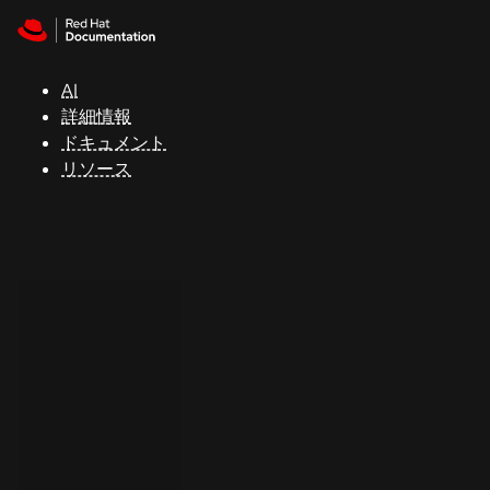
Skip to navigation
Skip to content
サ
ポ
ー
AI
ト
詳細情報
ドキュメント
リソース
コ
ン
ソ
ー
ル
開
発
者
ト
ラ