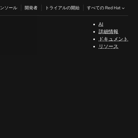
すべての Red Hat
ンソール
開発者
トライアルの開始
AI
サ
詳細情報
ポ
ドキュメント
ー
リソース
ト
コ
ン
ソ
ー
ル
開
発
者