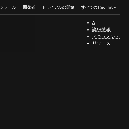
すべての Red Hat
ンソール
開発者
トライアルの開始
AI
サ
詳細情報
ポ
ドキュメント
ー
リソース
ト
コ
ン
ソ
ー
ル
開
発
者