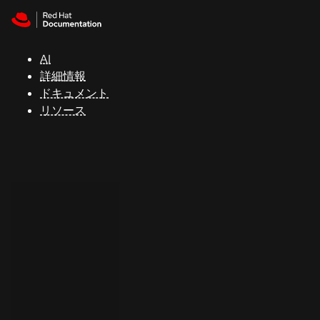
Skip to navigation
Skip to content
サ
ポ
ー
AI
ト
詳細情報
ドキュメント
リソース
コ
ン
ソ
ー
ル
開
発
者
ト
ラ