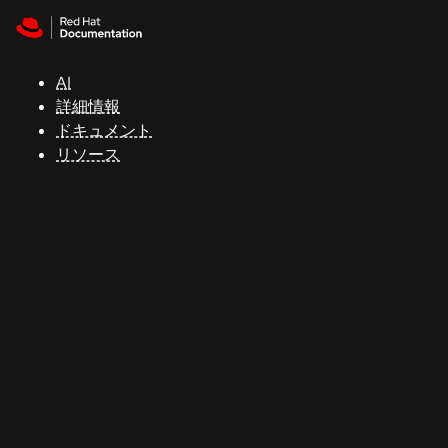
Skip to navigation
Skip to content
サ
ポ
ー
AI
ト
詳細情報
ドキュメント
リソース
コ
ン
ソ
ー
ル
開
発
者
ト
ラ