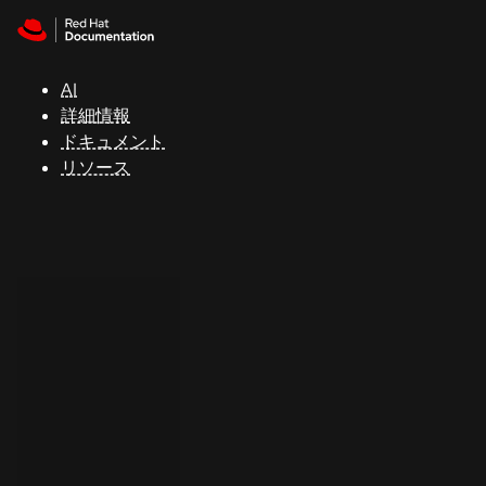
Skip to navigation
Skip to content
サ
ポ
ー
AI
ト
詳細情報
ドキュメント
リソース
コ
ン
ソ
ー
ル
開
発
者
ト
ラ