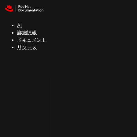
Skip to navigation
Skip to content
サ
ポ
ー
AI
ト
詳細情報
ドキュメント
リソース
コ
ン
ソ
ー
ル
開
発
者
ト
ラ