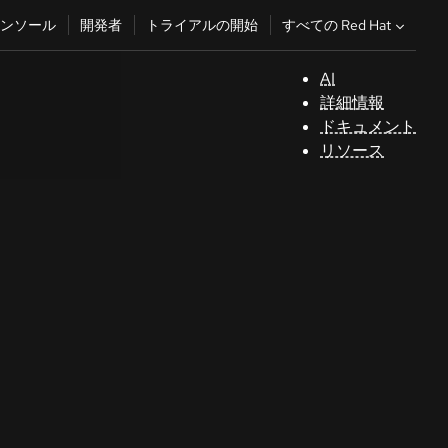
すべての Red Hat
ンソール
開発者
トライアルの開始
AI
サ
詳細情報
ポ
ドキュメント
ー
リソース
ト
コ
ン
ソ
ー
ル
開
発
者