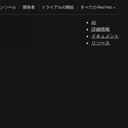
すべての Red Hat
ンソール
開発者
トライアルの開始
AI
サ
詳細情報
ポ
ドキュメント
ー
リソース
ト
コ
ン
ソ
ー
ル
開
発
者