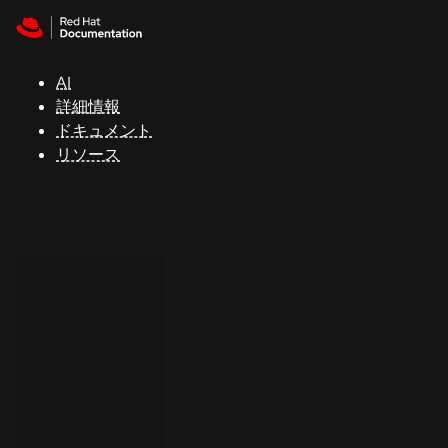
Skip to navigation
Skip to content
サ
ポ
ー
AI
ト
詳細情報
ドキュメント
リソース
コ
ン
ソ
ー
ル
開
発
者
ト
ラ