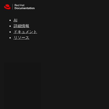
Skip to navigation
Skip to content
サ
ポ
ー
AI
ト
詳細情報
ドキュメント
リソース
コ
ン
ソ
ー
ル
開
発
者
ト
ラ