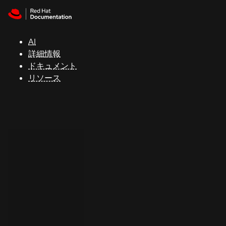
Skip to navigation
Skip to content
サ
ポ
ー
AI
ト
詳細情報
ドキュメント
リソース
コ
ン
ソ
ー
ル
開
発
者
ト
ラ