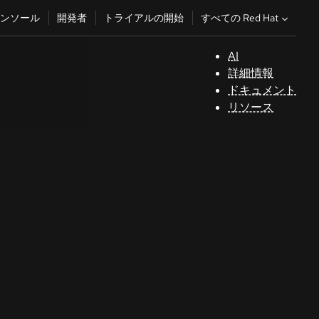
すべての Red Hat
ンソール
開発者
トライアルの開始
AI
サ
詳細情報
ポ
ドキュメント
ー
リソース
ト
コ
ン
ソ
ー
ル
開
発
者