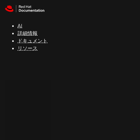
Skip to navigation
Skip to content
サ
ポ
ー
AI
ト
詳細情報
ドキュメント
リソース
コ
ン
ソ
ー
ル
開
発
者
ト
ラ