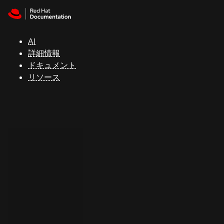
Skip to navigation
Skip to content
サ
ポ
ー
AI
ト
詳細情報
ドキュメント
リソース
コ
ン
ソ
ー
ル
開
発
者
ト
ラ