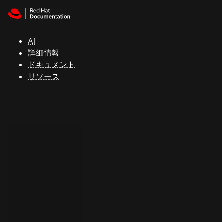
Skip to navigation
Skip to content
サ
ポ
ー
AI
ト
詳細情報
ドキュメント
リソース
コ
ン
ソ
ー
ル
開
発
者
ト
ラ