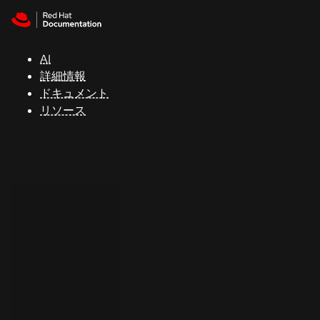
Skip to navigation
Skip to content
サ
ポ
ー
AI
ト
詳細情報
ドキュメント
リソース
コ
ン
ソ
ー
ル
開
発
者
ト
ラ